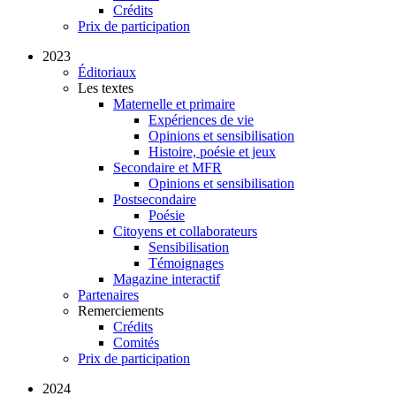
Crédits
Prix de participation
2023
Éditoriaux
Les textes
Maternelle et primaire
Expériences de vie
Opinions et sensibilisation
Histoire, poésie et jeux
Secondaire et MFR
Opinions et sensibilisation
Postsecondaire
Poésie
Citoyens et collaborateurs
Sensibilisation
Témoignages
Magazine interactif
Partenaires
Remerciements
Crédits
Comités
Prix de participation
2024