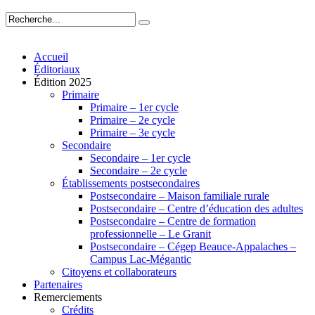
Accueil
Éditoriaux
Édition 2025
Primaire
Primaire – 1er cycle
Primaire – 2e cycle
Primaire – 3e cycle
Secondaire
Secondaire – 1er cycle
Secondaire – 2e cycle
Établissements postsecondaires
Postsecondaire – Maison familiale rurale
Postsecondaire – Centre d’éducation des adultes
Postsecondaire – Centre de formation
professionnelle – Le Granit
Postsecondaire – Cégep Beauce-Appalaches –
Campus Lac-Mégantic
Citoyens et collaborateurs
Partenaires
Remerciements
Crédits