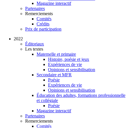
Magazine interactif
Partenaires
Remerciements
Comités
Crédits
Prix de participation
2022
Éditoriaux
Les textes
Maternelle et primaire
Histoire, poésie et jeux
Expériences de vie
Opinions et sensibilisation
Secondaire et MFR
Poésie
Expériences de vie
Opinions et sensibilisation
Éducation des adultes, formations professionnelle
et collégiale
Poésie
Magazine interactif
Partenaires
Remerciements
Comités