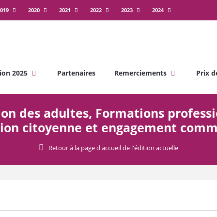
019
2020
2021
2022
2023
2024
ion 2025
Partenaires
Remerciements
Prix d
ion des adultes, Formations professio
tion citoyenne et engagement com
Retour à la page d'accueil de l'édition actuelle