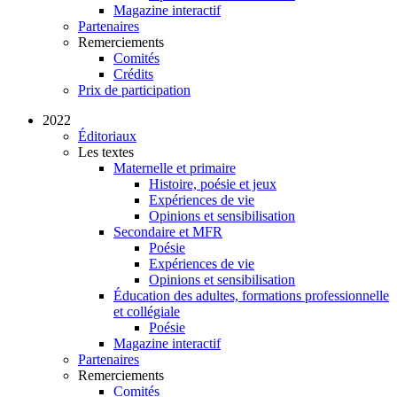
Magazine interactif
Partenaires
Remerciements
Comités
Crédits
Prix de participation
2022
Éditoriaux
Les textes
Maternelle et primaire
Histoire, poésie et jeux
Expériences de vie
Opinions et sensibilisation
Secondaire et MFR
Poésie
Expériences de vie
Opinions et sensibilisation
Éducation des adultes, formations professionnelle
et collégiale
Poésie
Magazine interactif
Partenaires
Remerciements
Comités