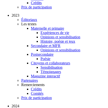
Crédits
Prix de participation
2023
Éditoriaux
Les textes
Maternelle et primaire
Expériences de vie
Opinions et sensibilisation
Histoire, poésie et jeux
Secondaire et MFR
Opinions et sensibilisation
Postsecondaire
Poésie
Citoyens et collaborateurs
Sensibilisation
Témoignages
Magazine interactif
Partenaires
Remerciements
Crédits
Comités
Prix de participation
2024