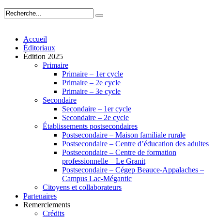
Accueil
Éditoriaux
Édition 2025
Primaire
Primaire – 1er cycle
Primaire – 2e cycle
Primaire – 3e cycle
Secondaire
Secondaire – 1er cycle
Secondaire – 2e cycle
Établissements postsecondaires
Postsecondaire – Maison familiale rurale
Postsecondaire – Centre d’éducation des adultes
Postsecondaire – Centre de formation
professionnelle – Le Granit
Postsecondaire – Cégep Beauce-Appalaches –
Campus Lac-Mégantic
Citoyens et collaborateurs
Partenaires
Remerciements
Crédits