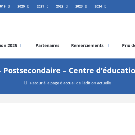
019
2020
2021
2022
2023
2024
ion 2025
Partenaires
Remerciements
Prix d
– Postsecondaire – Centre d’éducati
Retour à la page d'accueil de l'édition actuelle