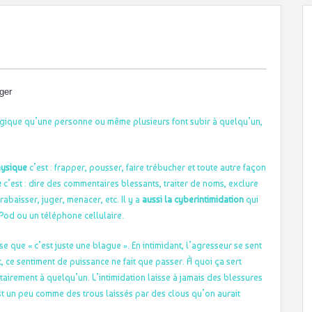
ger
logique qu’une personne ou même plusieurs font subir à quelqu’un,
physique
c’est : frapper, pousser, faire trébucher et toute autre façon
e
c’est : dire des commentaires blessants, traiter de noms, exclure
rabaisser, juger, menacer, etc. Il y a
aussi la cyberintimidation
qui
 iPod ou un téléphone cellulaire.
nse que « c’est juste une blague ». En intimidant, l’agresseur se sent
, ce sentiment de puissance ne fait que passer. À quoi ça sert
ntairement à quelqu’un. L’intimidation laisse à jamais des blessures
t un peu comme des trous laissés par des clous qu’on aurait