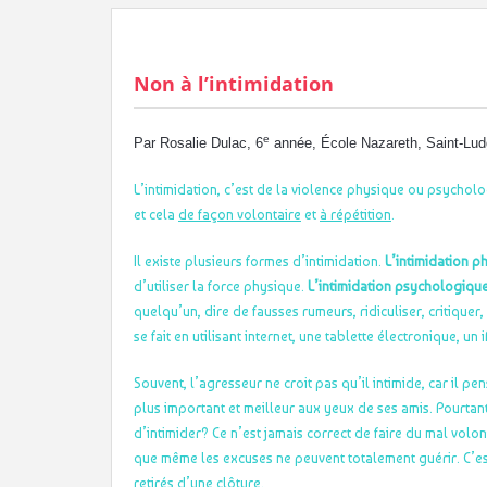
Non à l’intimidation
e
Par Rosalie Dulac, 6
année, École Nazareth, Saint-Lud
L’intimidation, c’est de la violence physique ou psycho
et cela
de façon volontaire
et
à répétition
.
Il existe plusieurs formes d’intimidation.
L’intimidation 
d’utiliser la force physique.
L’intimidation psychologiqu
quelqu’un, dire de fausses rumeurs, ridiculiser, critiquer, 
se fait en utilisant internet, une tablette électronique, un
Souvent, l’agresseur ne croit pas qu’il intimide, car il pe
plus important et meilleur aux yeux de ses amis. Pourtant
d’intimider? Ce n’est jamais correct de faire du mal volo
que même les excuses ne peuvent totalement guérir. C’es
retirés d’une clôture.