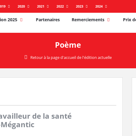
019
2020
2021
2022
2023
2024
ion 2025
Partenaires
Remerciements
Prix d
Poème
Retour à la page d'accueil de l'édition actuelle
ailleur de la santé
c-Mégantic