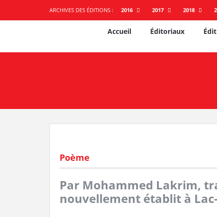
ARCHIVES DES ÉDITIONS :
2016
2017
2018
2
Accueil
Éditoriaux
Édit
Poème
Par Mohammed Lakrim, trav
nouvellement établit à La