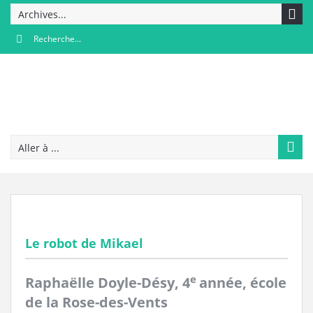
Archives...
Aller à ...
Le robot de Mikael
e
Raphaëlle Doyle-Désy,
4
année, école
de la Rose-des-Vents