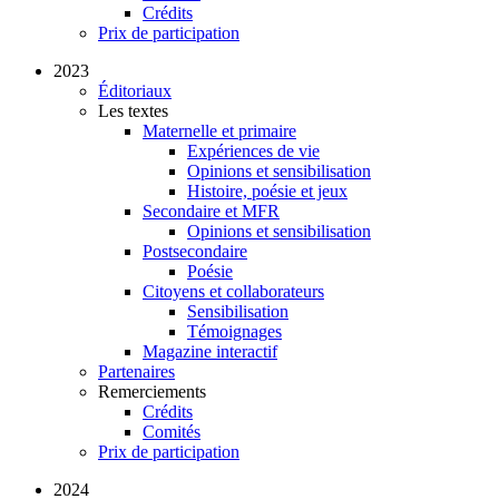
Crédits
Prix de participation
2023
Éditoriaux
Les textes
Maternelle et primaire
Expériences de vie
Opinions et sensibilisation
Histoire, poésie et jeux
Secondaire et MFR
Opinions et sensibilisation
Postsecondaire
Poésie
Citoyens et collaborateurs
Sensibilisation
Témoignages
Magazine interactif
Partenaires
Remerciements
Crédits
Comités
Prix de participation
2024