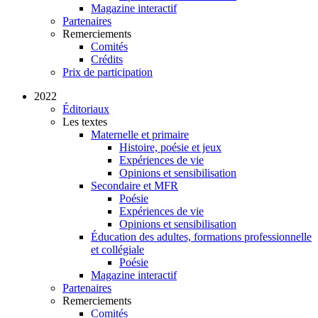
Magazine interactif
Partenaires
Remerciements
Comités
Crédits
Prix de participation
2022
Éditoriaux
Les textes
Maternelle et primaire
Histoire, poésie et jeux
Expériences de vie
Opinions et sensibilisation
Secondaire et MFR
Poésie
Expériences de vie
Opinions et sensibilisation
Éducation des adultes, formations professionnelle
et collégiale
Poésie
Magazine interactif
Partenaires
Remerciements
Comités