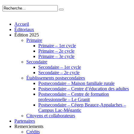
Accueil
Éditoriaux
Édition 2025
Primaire
Primaire – 1er cycle
Primaire – 2e cycle
Primaire – 3e cycle
Secondaire
Secondaire – 1er cycle
Secondaire – 2e cycle
Établissements postsecondaires
Postsecondaire – Maison familiale rurale
Postsecondaire – Centre d’éducation des adultes
Postsecondaire – Centre de formation
professionnelle – Le Granit
Postsecondaire – Cégep Beauce-Appalaches –
Campus Lac-Mégantic
Citoyens et collaborateurs
Partenaires
Remerciements
Crédits