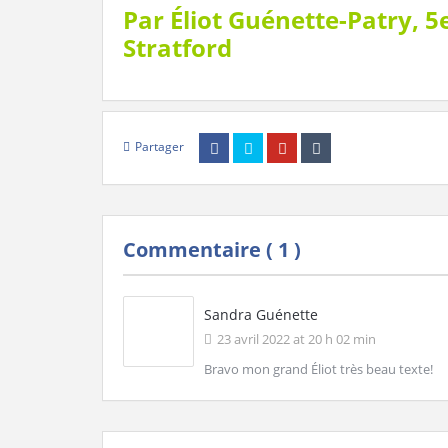
Par Éliot Guénette-Patry, 
Stratford
Partager
Commentaire (
1
)
Sandra Guénette
23 avril 2022 at 20 h 02 min
Bravo mon grand Éliot très beau texte!