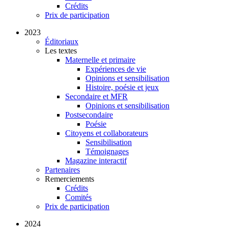
Crédits
Prix de participation
2023
Éditoriaux
Les textes
Maternelle et primaire
Expériences de vie
Opinions et sensibilisation
Histoire, poésie et jeux
Secondaire et MFR
Opinions et sensibilisation
Postsecondaire
Poésie
Citoyens et collaborateurs
Sensibilisation
Témoignages
Magazine interactif
Partenaires
Remerciements
Crédits
Comités
Prix de participation
2024