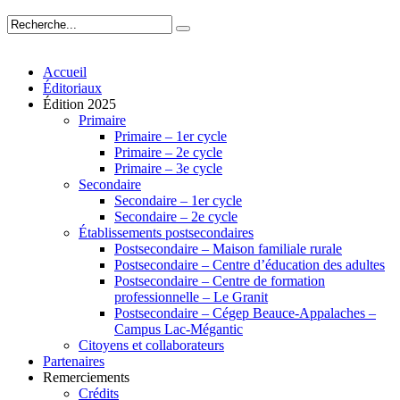
Accueil
Éditoriaux
Édition 2025
Primaire
Primaire – 1er cycle
Primaire – 2e cycle
Primaire – 3e cycle
Secondaire
Secondaire – 1er cycle
Secondaire – 2e cycle
Établissements postsecondaires
Postsecondaire – Maison familiale rurale
Postsecondaire – Centre d’éducation des adultes
Postsecondaire – Centre de formation
professionnelle – Le Granit
Postsecondaire – Cégep Beauce-Appalaches –
Campus Lac-Mégantic
Citoyens et collaborateurs
Partenaires
Remerciements
Crédits