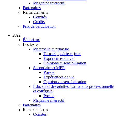
Magazine interactif
Partenaires
Remerciements
Comités
Crédits
Prix de participation
2022
Éditoriaux
Les textes
Maternelle et primaire
Histoire, poésie et jeux
Expériences de vie
Opinions et sensibilisation
Secondaire et MFR
Poésie
Expériences de vie
Opinions et sensibilisation
Éducation des adultes, formations professionnelle
et collégiale
Poésie
Magazine interactif
Partenaires
Remerciements
Comités