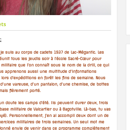
ets
c
je suis au corps de cadets 1937 de Lac-Mégantic. Les
éunit tous les jeudis soir à l’école Sacré-Cœur pour
ilitaire que l’on connaît sous le nom de la drill, ce qui
us apprenons aussi une multitude d’informations
 lors d’expéditions en forêt les fins de semaine. Nous
d’une vareuse, d’un pantalon, d’une chemise, de bottes
mais fièrement porté.
un doute les camps d’été. Ils peuvent durer deux, trois
se militaire de Valcartier ou à Bagotville. Là-bas, tu vas
ayé). Personnellement, j’en ai accompli deux dont un de
ercices militaires de trois semaines. Un seul mot me
oir donné envie de venir dans ce programme complètement