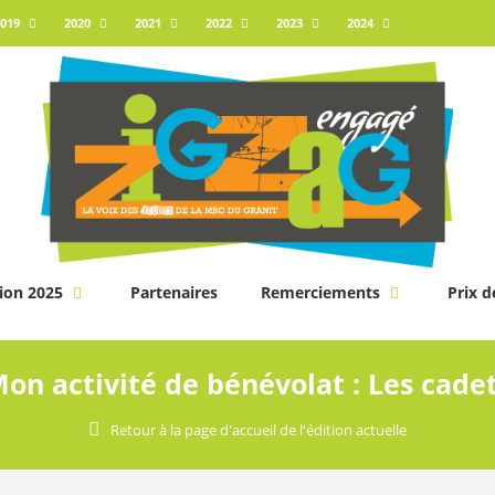
019
2020
2021
2022
2023
2024
ion 2025
Partenaires
Remerciements
Prix d
on activité de bénévolat : Les cade
Retour à la page d'accueil de l'édition actuelle