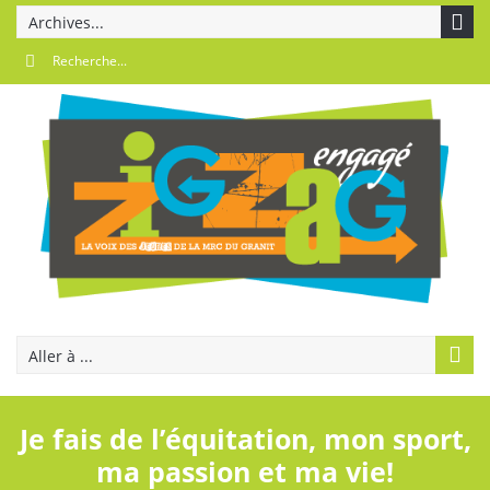
Archives...
Aller à ...
Je fais de l’équitation, mon sport,
ma passion et ma vie!