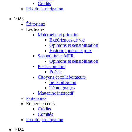
Crédits
Prix de participation
2023
Éditoriaux
Les textes
Maternelle et primaire
Expériences de vie
Opinions et sensibilisation
Histoire, poésie et jeux
Secondaire et MFR
Opinions et sensibilisation
Postsecondaire
Poésie
Citoyens et collaborateurs
Sensibilisation
Témoignages
Magazine interactif
Partenaires
Remerciements
Crédits
Comités
Prix de participation
2024