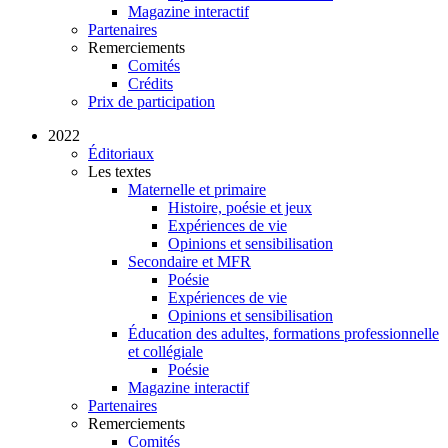
Magazine interactif
Partenaires
Remerciements
Comités
Crédits
Prix de participation
2022
Éditoriaux
Les textes
Maternelle et primaire
Histoire, poésie et jeux
Expériences de vie
Opinions et sensibilisation
Secondaire et MFR
Poésie
Expériences de vie
Opinions et sensibilisation
Éducation des adultes, formations professionnelle
et collégiale
Poésie
Magazine interactif
Partenaires
Remerciements
Comités