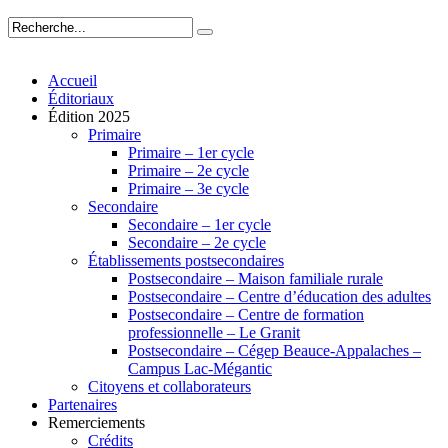
Accueil
Éditoriaux
Édition 2025
Primaire
Primaire – 1er cycle
Primaire – 2e cycle
Primaire – 3e cycle
Secondaire
Secondaire – 1er cycle
Secondaire – 2e cycle
Établissements postsecondaires
Postsecondaire – Maison familiale rurale
Postsecondaire – Centre d’éducation des adultes
Postsecondaire – Centre de formation
professionnelle – Le Granit
Postsecondaire – Cégep Beauce-Appalaches –
Campus Lac-Mégantic
Citoyens et collaborateurs
Partenaires
Remerciements
Crédits