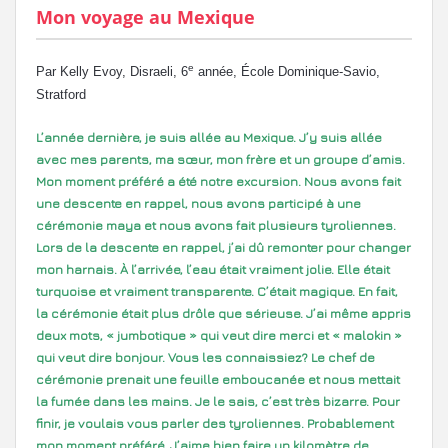
Mon voyage au Mexique
e
Par Kelly Evoy, Disraeli, 6
année, École Dominique-Savio,
Stratford
L’année dernière, je suis allée au Mexique. J’y suis allée
avec mes parents, ma sœur, mon frère et un groupe d’amis.
Mon moment préféré a été notre excursion. Nous avons fait
une descente en rappel, nous avons participé à une
cérémonie maya et nous avons fait plusieurs tyroliennes.
Lors de la descente en rappel, j’ai dû remonter pour changer
mon harnais. À l’arrivée, l’eau était vraiment jolie. Elle était
turquoise et vraiment transparente. C’était magique. En fait,
la cérémonie était plus drôle que sérieuse. J’ai même appris
deux mots, « jumbotique » qui veut dire merci et « malokin »
qui veut dire bonjour. Vous les connaissiez? Le chef de
cérémonie prenait une feuille emboucanée et nous mettait
la fumée dans les mains. Je le sais, c’est très bizarre. Pour
finir, je voulais vous parler des tyroliennes. Probablement
mon moment préféré. J’aime bien faire un kilomètre de