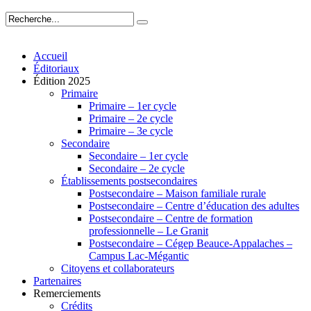
Accueil
Éditoriaux
Édition 2025
Primaire
Primaire – 1er cycle
Primaire – 2e cycle
Primaire – 3e cycle
Secondaire
Secondaire – 1er cycle
Secondaire – 2e cycle
Établissements postsecondaires
Postsecondaire – Maison familiale rurale
Postsecondaire – Centre d’éducation des adultes
Postsecondaire – Centre de formation
professionnelle – Le Granit
Postsecondaire – Cégep Beauce-Appalaches –
Campus Lac-Mégantic
Citoyens et collaborateurs
Partenaires
Remerciements
Crédits