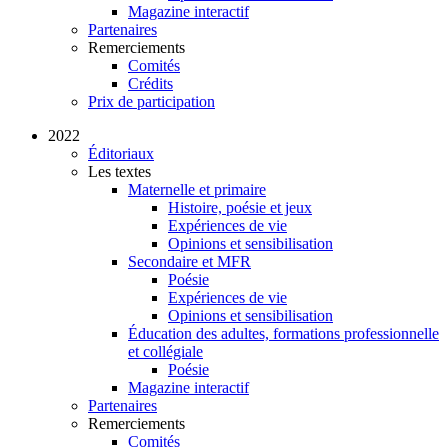
Magazine interactif
Partenaires
Remerciements
Comités
Crédits
Prix de participation
2022
Éditoriaux
Les textes
Maternelle et primaire
Histoire, poésie et jeux
Expériences de vie
Opinions et sensibilisation
Secondaire et MFR
Poésie
Expériences de vie
Opinions et sensibilisation
Éducation des adultes, formations professionnelle
et collégiale
Poésie
Magazine interactif
Partenaires
Remerciements
Comités