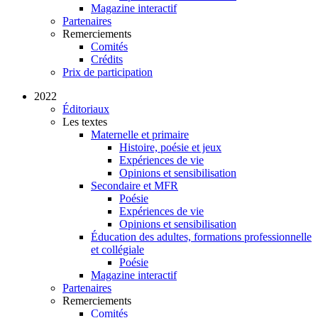
Magazine interactif
Partenaires
Remerciements
Comités
Crédits
Prix de participation
2022
Éditoriaux
Les textes
Maternelle et primaire
Histoire, poésie et jeux
Expériences de vie
Opinions et sensibilisation
Secondaire et MFR
Poésie
Expériences de vie
Opinions et sensibilisation
Éducation des adultes, formations professionnelle
et collégiale
Poésie
Magazine interactif
Partenaires
Remerciements
Comités