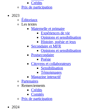
Crédits
Prix de participation
2023
Éditoriaux
Les textes
Maternelle et primaire
Expériences de vie
Opinions et sensibilisation
Histoire, poésie et jeux
Secondaire et MFR
Opinions et sensibilisation
Postsecondaire
Poésie
Citoyens et collaborateurs
Sensibilisation
Témoignages
Magazine interactif
Partenaires
Remerciements
Crédits
Comités
Prix de participation
2024