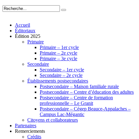
Accueil
Éditoriaux
Édition 2025
Primaire
Primaire – 1er cycle
Primaire – 2e cycle
Primaire – 3e cycle
Secondaire
Secondaire – 1er cycle
Secondaire – 2e cycle
Établissements postsecondaires
Postsecondaire – Maison familiale rurale
Postsecondaire – Centre d’éducation des adultes
Postsecondaire – Centre de formation
professionnelle – Le Granit
Postsecondaire – Cégep Beauce-Appalaches –
Campus Lac-Mégantic
Citoyens et collaborateurs
Partenaires
Remerciements
Crédits