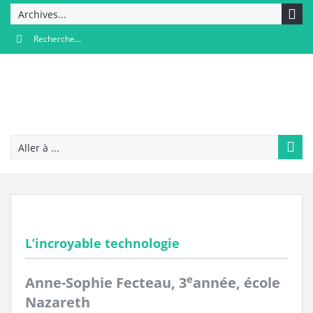
Archives...
Aller à ...
L’incroyable technologie
e
Anne-Sophie Fecteau, 3
année, école
Nazareth