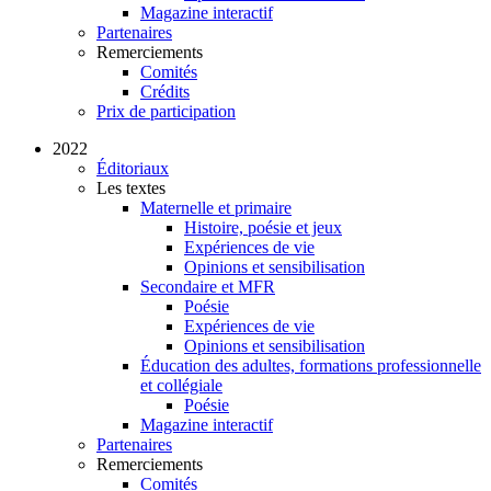
Magazine interactif
Partenaires
Remerciements
Comités
Crédits
Prix de participation
2022
Éditoriaux
Les textes
Maternelle et primaire
Histoire, poésie et jeux
Expériences de vie
Opinions et sensibilisation
Secondaire et MFR
Poésie
Expériences de vie
Opinions et sensibilisation
Éducation des adultes, formations professionnelle
et collégiale
Poésie
Magazine interactif
Partenaires
Remerciements
Comités