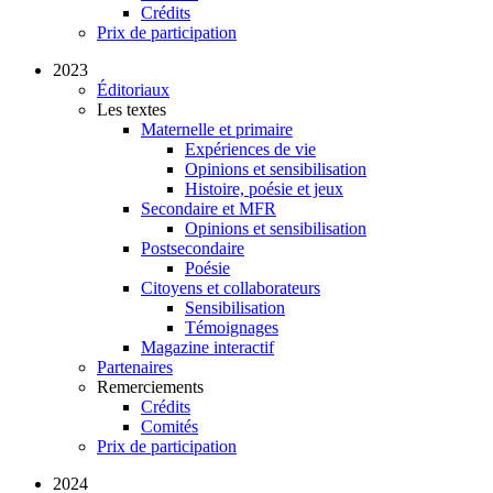
Crédits
Prix de participation
2023
Éditoriaux
Les textes
Maternelle et primaire
Expériences de vie
Opinions et sensibilisation
Histoire, poésie et jeux
Secondaire et MFR
Opinions et sensibilisation
Postsecondaire
Poésie
Citoyens et collaborateurs
Sensibilisation
Témoignages
Magazine interactif
Partenaires
Remerciements
Crédits
Comités
Prix de participation
2024