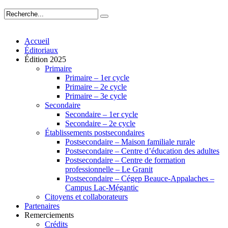
Accueil
Éditoriaux
Édition 2025
Primaire
Primaire – 1er cycle
Primaire – 2e cycle
Primaire – 3e cycle
Secondaire
Secondaire – 1er cycle
Secondaire – 2e cycle
Établissements postsecondaires
Postsecondaire – Maison familiale rurale
Postsecondaire – Centre d’éducation des adultes
Postsecondaire – Centre de formation
professionnelle – Le Granit
Postsecondaire – Cégep Beauce-Appalaches –
Campus Lac-Mégantic
Citoyens et collaborateurs
Partenaires
Remerciements
Crédits