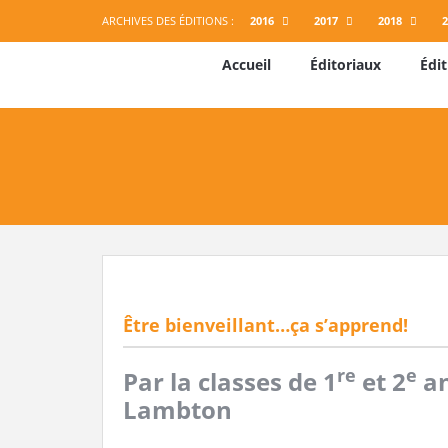
ARCHIVES DES ÉDITIONS :
2016
2017
2018
2
Accueil
Éditoriaux
Édit
Être bienveillant…ça s’apprend!
re
e
Par la classes de 1
et 2
an
Lambton