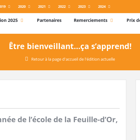
019
2020
2021
2022
2023
2024
ion 2025
Partenaires
Remerciements
Prix d
Être bienveillant…ça s’apprend!
Retour à la page d'accueil de l'édition actuelle
née de l’école de la Feuille-d’Or,